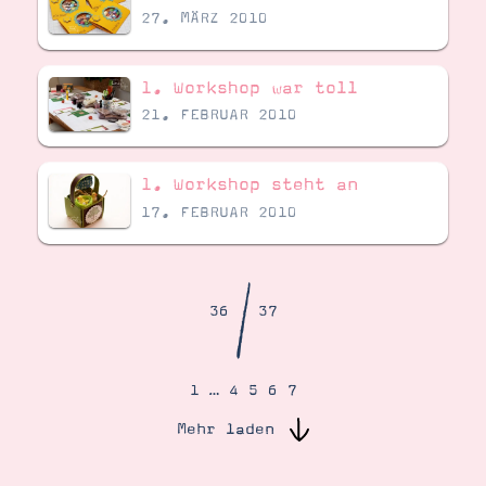
Demonstrator werden
27. MÄRZ 2010
Blog
Gutscheine
Produkte erklärt
1. Workshop war toll
Über mich
Über Stampin’ Up!
21. FEBRUAR 2010
1. Workshop steht an
17. FEBRUAR 2010
Tipps & Tricks
/
Ordnungstipps
36
37
1
…
4
5
6
7
Mehr laden