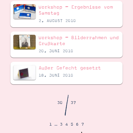
Demonstrator werden
Workshop – Ergebnisse vom
Blog
Samstag
Gutscheine
Produkte erklärt
2. AUGUST 2010
Über mich
Über Stampin’ Up!
Workshop – Bilderrahmen und
Grußkarte
20. JUNI 2010
Außer Gefecht gesetzt
18. JUNI 2010
Tipps & Tricks
Ordnungstipps
/
30
37
1
…
3
4
5
6
7