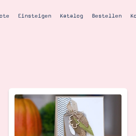
ote
Einsteigen
Katalog
Bestellen
K
Tipps & Tricks
te
Ordnungstipp
trator werden
eine
kte erklärt
mich
Stampin’ Up!