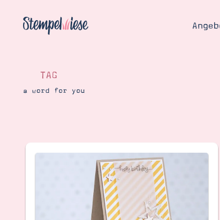
Angeb
TAG
a word for you
Angebo
Hier
Demons
Starten
Blog
Katalog
Gutsch
Produ
Bestellen
Über 
Kontakt
Über 