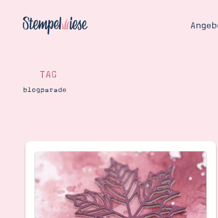
Angeb
TAG
blogparade
Angebo
Hier
Demons
Starten
Blog
Katalog
Gutsch
Produ
Bestellen
Über 
Kontakt
Über 