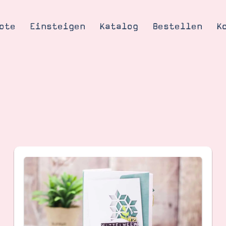
ote
Einsteigen
Katalog
Bestellen
K
Tipps & Tricks
te
Ordnungstipp
trator werden
eine
kte erklärt
mich
Stampin’ Up!