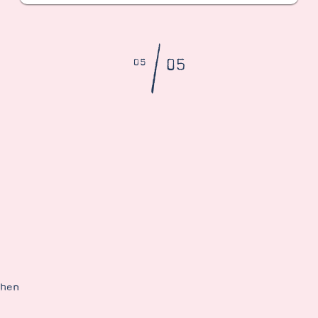
/
05
05
ehen