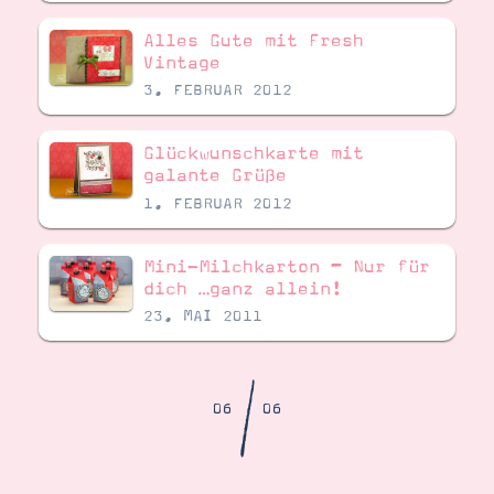
Demonstrator werden
Blog
Alles Gute mit Fresh
Gutscheine
Vintage
Produkte erklärt
3. FEBRUAR 2012
Über mich
Über Stampin’ Up!
Glückwunschkarte mit
galante Grüße
1. FEBRUAR 2012
Mini-Milchkarton – Nur für
dich …ganz allein!
Tipps & Tricks
Ordnungstipps
23. MAI 2011
/
06
06