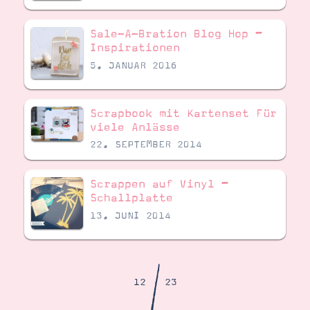
Demonstrator werden
Blog
Sale-A-Bration Blog Hop –
Gutscheine
Produkte erklärt
Inspirationen
Über mich
5. JANUAR 2016
Über Stampin’ Up!
Scrapbook mit Kartenset Für
viele Anlässe
22. SEPTEMBER 2014
Scrappen auf Vinyl –
Tipps & Tricks
Ordnungstipps
Schallplatte
13. JUNI 2014
/
12
23