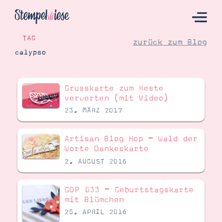
TAG
zurück zum Blog
calypso
Hier Starten
Grusskarte zum Reste
Katalog
verwerten (mit Video)
23. MÄRZ 2017
Bestellen
Kontakt
Artisan Blog Hop – Wald der
Worte Dankeskarte
2. AUGUST 2016
GDP 033 – Geburtstagskarte
mit Blümchen
25. APRIL 2016
Angebote