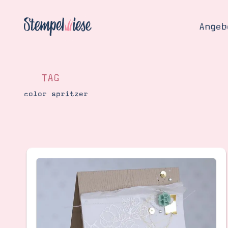
Angeb
TAG
color spritzer
Angebo
Hier
Demons
Starten
Blog
Katalog
Gutsch
Produ
Bestellen
Über 
Kontakt
Über 