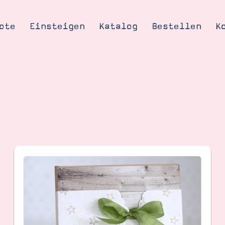
ote
Einsteigen
Katalog
Bestellen
K
Tipps & Tricks
te
Ordnungstipp
trator werden
eine
kte erklärt
mich
Stampin’ Up!