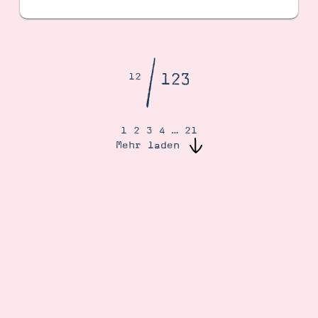
/
123
12
1
2
3
4
…
21
Mehr laden