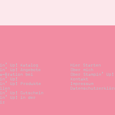
llen
Stempelwiese
in’ Up! Katalog
Hier Starten
in’ Up! Angebote
Über mich
a-Bration bei
Über Stampin’ Up!
in’ Up!
Kontakt
in’ Up! Produkte
Impressum
llen
Datenschutzerklär
in’ Up! Gutschein
in’ Up! in der
iz