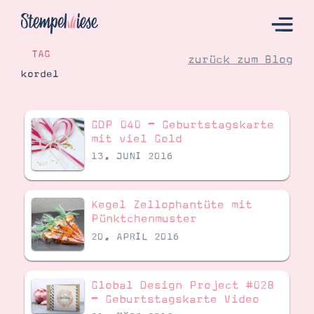
TAG
zurück zum Blog
kordel
Hier Starten
GDP 040 – Geburtstagskarte
Katalog
mit viel Gold
13. JUNI 2016
Bestellen
Kontakt
Kegel Zellophantüte mit
Pünktchenmuster
20. APRIL 2016
Global Design Project #028
– Geburtstagskarte Video
Angebote