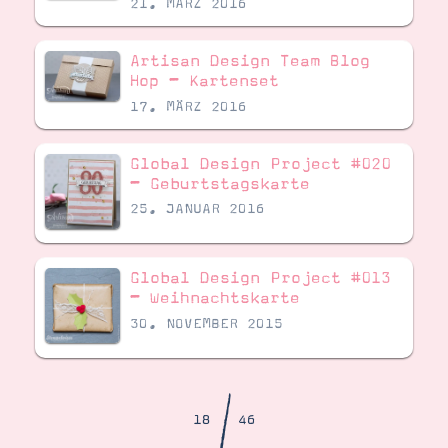
21. MÄRZ 2016
Demonstrator werden
Blog
Gutscheine
Artisan Design Team Blog
Produkte erklärt
Hop – Kartenset
Über mich
Über Stampin’ Up!
17. MÄRZ 2016
Global Design Project #020
– Geburtstagskarte
25. JANUAR 2016
Tipps & Tricks
Global Design Project #013
Ordnungstipps
– Weihnachtskarte
30. NOVEMBER 2015
/
18
46