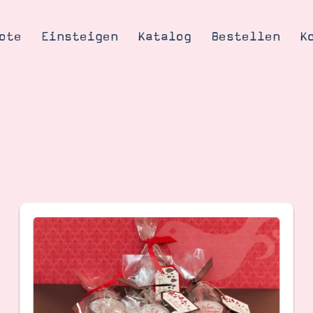
ote
Einsteigen
Katalog
Bestellen
K
Tipps & Tricks
te
Ordnungstipp
trator werden
eine
kte erklärt
mich
Stampin’ Up!