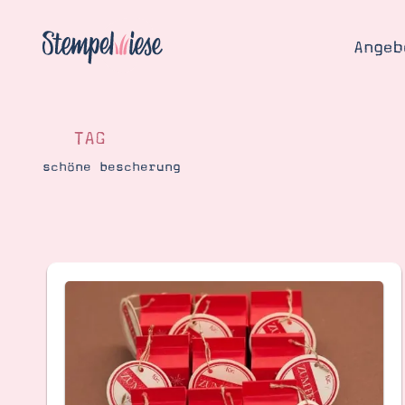
Angeb
TAG
schöne bescherung
Angebo
Hier
Demons
Starten
Blog
Katalog
Gutsch
Produ
Bestellen
Über 
Kontakt
Über 