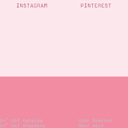
INSTAGRAM
PINTEREST
llen
Stempelwiese
in’ Up! Katalog
Hier Starten
in’ Up! Angebote
Über mich