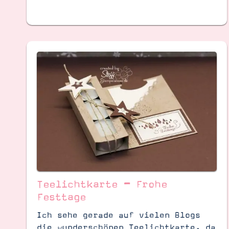
Teelichtkarte – Frohe
Festtage
Ich sehe gerade auf vielen Blogs
die wunderschönen Teelichtkarte, da