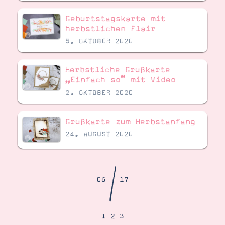
Demonstrator werden
Blog
Geburtstagskarte mit
Gutscheine
herbstlichen Flair
Produkte erklärt
5. OKTOBER 2020
Über mich
Über Stampin’ Up!
Herbstliche Grußkarte
„Einfach so“ mit Video
2. OKTOBER 2020
Grußkarte zum Herbstanfang
24. AUGUST 2020
Tipps & Tricks
Ordnungstipps
/
06
17
1
2
3