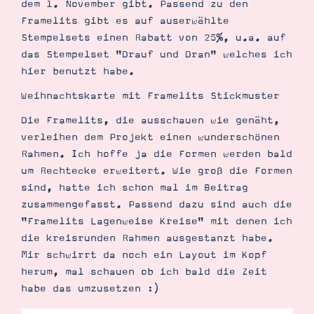
dem 1. November gibt. Passend zu den
Demonstrator werden
Framelits gibt es auf auserwählte
Blog
Gutscheine
Stempelsets einen Rabatt von 25%, u.a. auf
Produkte erklärt
das Stempelset "Drauf und Dran" welches ich
Über mich
hier benutzt habe.
Über Stampin’ Up!
Weihnachtskarte mit Framelits Stickmuster
Die Framelits, die ausschauen wie genäht,
verleihen dem Projekt einen wunderschönen
Rahmen. Ich hoffe ja die Formen werden bald
um Rechtecke erweitert. Wie groß die Formen
sind, hatte ich schon mal im Beitrag
Tipps & Tricks
Ordnungstipps
zusammengefasst. Passend dazu sind auch die
"Framelits Lagenweise Kreise" mit denen ich
die kreisrunden Rahmen ausgestanzt habe.
Mir schwirrt da noch ein Layout im Kopf
herum, mal schauen ob ich bald die Zeit
habe das umzusetzen :)