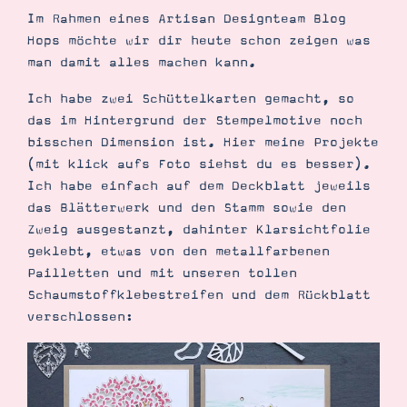
Demonstrator werden
Im Rahmen eines Artisan Designteam Blog
Blog
Hops möchte wir dir heute schon zeigen was
Gutscheine
Produkte erklärt
man damit alles machen kann.
Über mich
Über Stampin’ Up!
Ich habe zwei Schüttelkarten gemacht, so
das im Hintergrund der Stempelmotive noch
bisschen Dimension ist. Hier meine Projekte
(mit klick aufs Foto siehst du es besser).
Ich habe einfach auf dem Deckblatt jeweils
das Blätterwerk und den Stamm sowie den
Zweig ausgestanzt, dahinter Klarsichtfolie
Tipps & Tricks
geklebt, etwas von den metallfarbenen
Ordnungstipps
Pailletten und mit unseren tollen
Schaumstoffklebestreifen und dem Rückblatt
verschlossen: