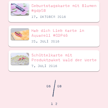
Demonstrator werden
Geburtstagskarte mit Blumen
Blog
#gdp58
Gutscheine
Produkte erklärt
17. OKTOBER 2016
Über mich
Über Stampin’ Up!
Hab dich Lieb Karte in
Aquarell #GDP46
25. JULI 2016
Schüttelkarte mit
Produktpaket Wald der Worte
Tipps & Tricks
7. JULI 2016
Ordnungstipps
/
06
08
1
2