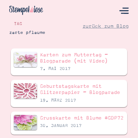
TAG
zurück zum Blog
zarte pflaume
Hier Starten
Karten zum Muttertag –
Katalog
Blogparade (mit Video)
7. MAI 2017
Bestellen
Kontakt
Geburtstagskarte mit
Glitzerpapier – Blogparade
19. MÄRZ 2017
Grusskarte mit Blume #GDP72
30. JANUAR 2017
Angebote