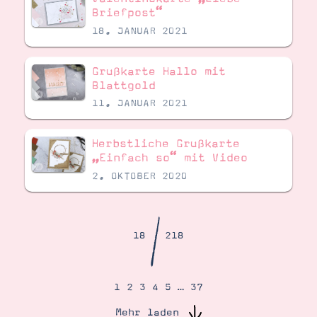
Demonstrator werden
Briefpost“
Blog
18. JANUAR 2021
Gutscheine
Produkte erklärt
Über mich
Grußkarte Hallo mit
Über Stampin’ Up!
Blattgold
11. JANUAR 2021
Herbstliche Grußkarte
„Einfach so“ mit Video
2. OKTOBER 2020
Tipps & Tricks
Ordnungstipps
/
18
218
1
2
3
4
5
…
37
Mehr laden