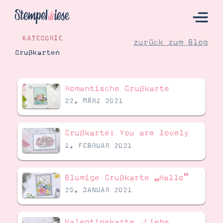
KATEGORIE
zurück zum Blog
Grußkarten
Hier Starten
Romantische Grußkarte
Katalog
22. MÄRZ 2021
Bestellen
Kontakt
Grußkarte: You are lovely
1. FEBRUAR 2021
Blumige Grußkarte „Hallo“
25. JANUAR 2021
Angebote
Valentinskarte „Liebe