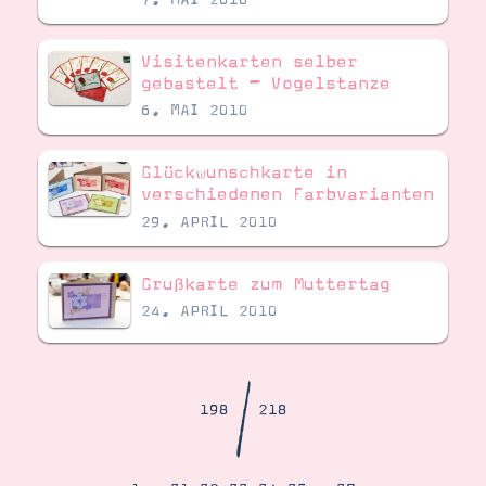
Demonstrator werden
Blog
Gutscheine
Visitenkarten selber
Produkte erklärt
gebastelt – Vogelstanze
Über mich
Über Stampin’ Up!
6. MAI 2010
Glückwunschkarte in
verschiedenen Farbvarianten
29. APRIL 2010
Grußkarte zum Muttertag
Tipps & Tricks
Ordnungstipps
24. APRIL 2010
/
198
218