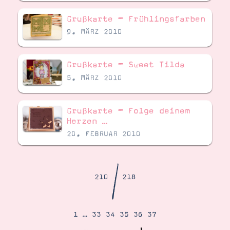
Demonstrator werden
Blog
Grußkarte – Frühlingsfarben
Gutscheine
9. MÄRZ 2010
Produkte erklärt
Über mich
Über Stampin’ Up!
Grußkarte – Sweet Tilda
5. MÄRZ 2010
Grußkarte – Folge deinem
Herzen …
20. FEBRUAR 2010
Tipps & Tricks
Ordnungstipps
/
210
218
1
…
33
34
35
36
37