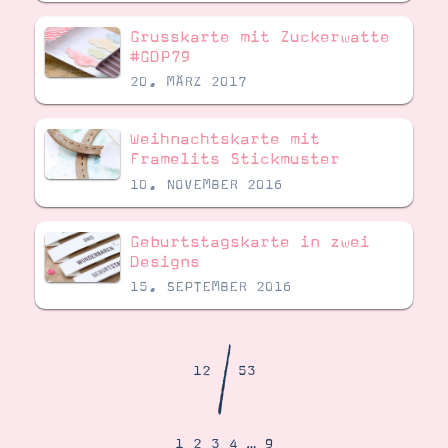
Demonstrator werden
Blog
Grusskarte mit Zuckerwatte
Gutscheine
#GDP79
Produkte erklärt
20. MÄRZ 2017
Über mich
Über Stampin’ Up!
Weihnachtskarte mit
Framelits Stickmuster
10. NOVEMBER 2016
Geburtstagskarte in zwei
Designs
Tipps & Tricks
Ordnungstipps
15. SEPTEMBER 2016
/
12
53
1
2
3
4
…
9