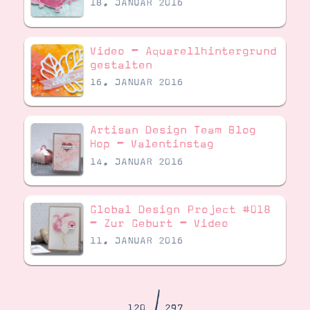
18. JANUAR 2016
Demonstrator werden
Blog
Gutscheine
Produkte erklärt
Video – Aquarellhintergrund
Über mich
gestalten
Über Stampin’ Up!
16. JANUAR 2016
Artisan Design Team Blog
Hop – Valentinstag
14. JANUAR 2016
Tipps & Tricks
Ordnungstipps
Global Design Project #018
– Zur Geburt – Video
11. JANUAR 2016
120
297