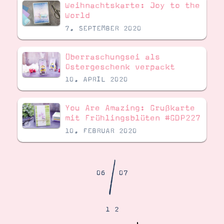
Demonstrator werden
Weihnachtskarte: Joy to the
World
Blog
Gutscheine
7. SEPTEMBER 2020
Produkte erklärt
Über mich
Über Stampin’ Up!
Überraschungsei als
Ostergeschenk verpackt
10. APRIL 2020
You Are Amazing: Grußkarte
mit Frühlingsblüten #GDP227
10. FEBRUAR 2020
Tipps & Tricks
Ordnungstipps
/
06
07
1
2