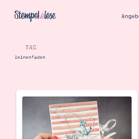
Angeb
TAG
leinenfaden
Angebo
Hier
Demons
Starten
Blog
Katalog
Gutsch
Produ
Bestellen
Über 
Kontakt
Über 