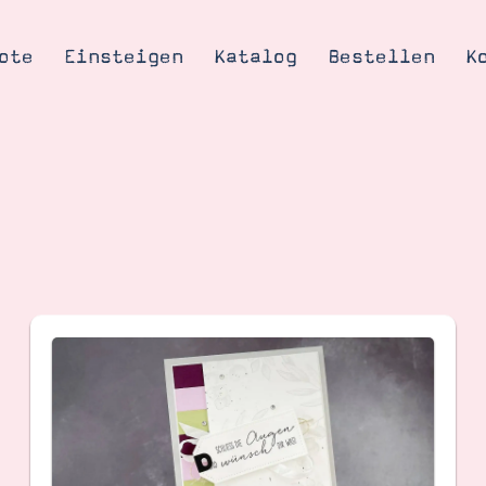
ote
Einsteigen
Katalog
Bestellen
K
Tipps & Tricks
te
Ordnungstipp
trator werden
eine
kte erklärt
mich
Stampin’ Up!