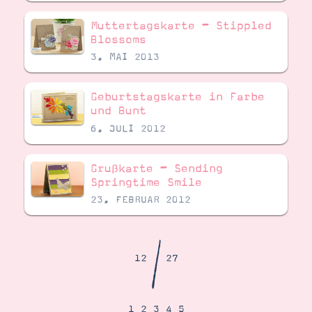
Demonstrator werden
Blog
Muttertagskarte – Stippled
Gutscheine
Blossoms
Produkte erklärt
3. MAI 2013
Über mich
Über Stampin’ Up!
Geburtstagskarte in Farbe
und Bunt
6. JULI 2012
Grußkarte – Sending
Springtime Smile
Tipps & Tricks
Ordnungstipps
23. FEBRUAR 2012
/
12
27
1
2
3
4
5