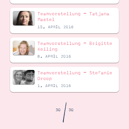
Demonstrator werden
Blog
Teamvorstellung – Tatjana
Gutscheine
Produkte erklärt
Mastel
Über mich
15. APRIL 2016
Über Stampin’ Up!
Teamvorstellung – Brigitte
Keiling
8. APRIL 2016
Teamvorstellung – Stefanie
Tipps & Tricks
Droop
Ordnungstipps
1. APRIL 2016
/
30
30