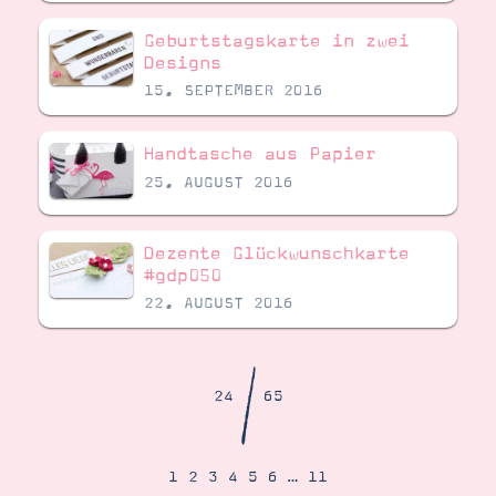
Demonstrator werden
Blog
Geburtstagskarte in zwei
Gutscheine
Designs
Produkte erklärt
15. SEPTEMBER 2016
Über mich
Über Stampin’ Up!
Handtasche aus Papier
25. AUGUST 2016
Dezente Glückwunschkarte
#gdp050
Tipps & Tricks
22. AUGUST 2016
Ordnungstipps
/
24
65
1
2
3
4
5
6
…
11