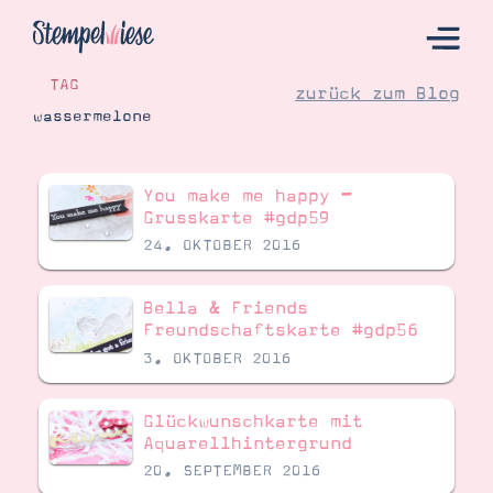
TAG
zurück zum Blog
wassermelone
Hier Starten
You make me happy –
Katalog
Grusskarte #gdp59
24. OKTOBER 2016
Bestellen
Kontakt
Bella & Friends
Freundschaftskarte #gdp56
3. OKTOBER 2016
Glückwunschkarte mit
Aquarellhintergrund
20. SEPTEMBER 2016
Angebote