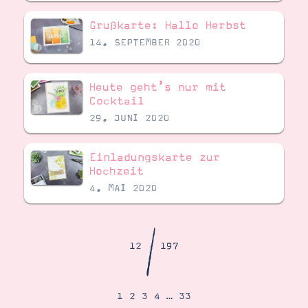
Demonstrator werden
Blog
Grußkarte: Hallo Herbst
Gutscheine
14. SEPTEMBER 2020
Produkte erklärt
Über mich
Über Stampin’ Up!
Heute geht’s nur mit
Cocktail
29. JUNI 2020
Einladungskarte zur
Hochzeit
Tipps & Tricks
4. MAI 2020
Ordnungstipps
/
12
197
1
2
3
4
…
33