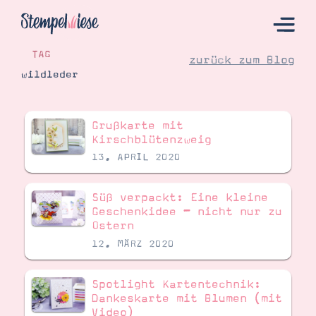
TAG
zurück zum Blog
wildleder
Hier Starten
Grußkarte mit
Katalog
Kirschblütenzweig
13. APRIL 2020
Bestellen
Kontakt
Süß verpackt: Eine kleine
Geschenkidee – nicht nur zu
Ostern
12. MÄRZ 2020
Spotlight Kartentechnik:
Dankeskarte mit Blumen (mit
Angebote
Video)