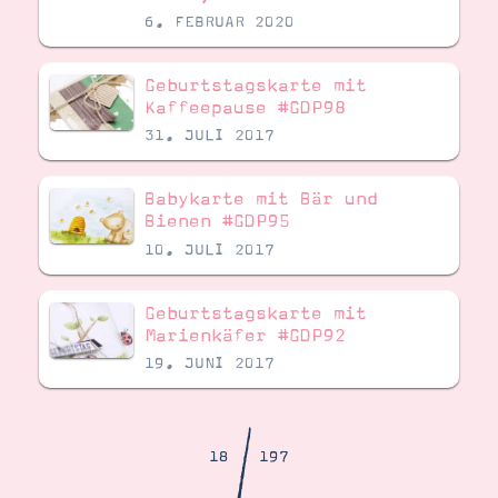
Demonstrator werden
6. FEBRUAR 2020
Blog
Gutscheine
Produkte erklärt
Geburtstagskarte mit
Über mich
Kaffeepause #GDP98
Über Stampin’ Up!
31. JULI 2017
Babykarte mit Bär und
Bienen #GDP95
10. JULI 2017
Tipps & Tricks
Ordnungstipps
Geburtstagskarte mit
Marienkäfer #GDP92
19. JUNI 2017
/
18
197