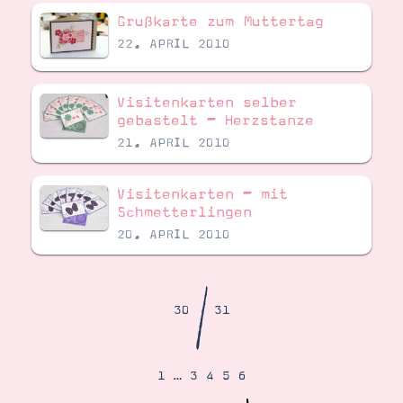
Demonstrator werden
Grußkarte zum Muttertag
Blog
Gutscheine
22. APRIL 2010
Produkte erklärt
Über mich
Über Stampin’ Up!
Visitenkarten selber
gebastelt – Herzstanze
21. APRIL 2010
Visitenkarten – mit
Schmetterlingen
20. APRIL 2010
Tipps & Tricks
Ordnungstipps
/
30
31
1
…
3
4
5
6